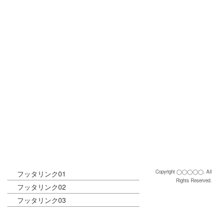
[%tags%]
[%navi-pagenation%]
ページトップへ
Copyright ◯◯◯◯◯. All
フッタリンク01
Rights Reserved.
フッタリンク02
フッタリンク03