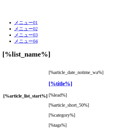
メニュー01
メニュー02
メニュー03
メニュー04
[%list_name%]
[%article_date_notime_wa%]
[%title%]
[%lead%]
[%article_list_start%]
[%article_short_50%]
[%category%]
[%tags%]