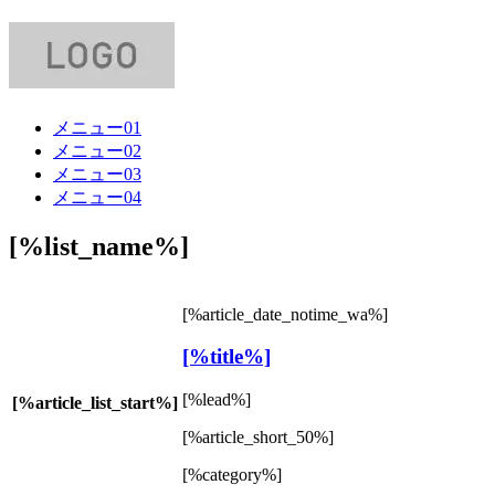
メニュー01
メニュー02
メニュー03
メニュー04
[%list_name%]
[%article_date_notime_wa%]
[%title%]
[%lead%]
[%article_list_start%]
[%article_short_50%]
[%category%]