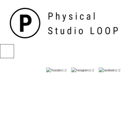
[%list_name%]
HOME
|
NEWS
|
template.list
[%article_list_start%]
[%article_date_notime_dot%] [%new:new%]