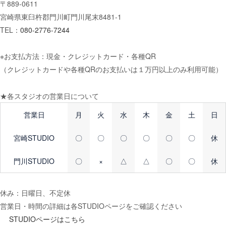
〒889-0611
宮崎県東臼杵郡門川町門川尾末8481-1
TEL：
080-2776-7244
※お支払方法：現金・クレジットカード・各種QR
（クレジットカードや各種QRのお支払いは１万円以上のみ利用可能）
★各スタジオの営業日について
営業日
月
火
水
木
金
土
日
宮崎STUDIO
〇
〇
〇
〇
〇
〇
休
門川STUDIO
〇
×
△
△
〇
〇
休
休み：日曜日、不定休
営業日・時間の詳細は各STUDIOページをご確認ください
STUDIOページはこちら